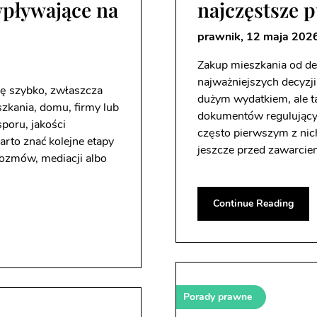
wpływające na
najczęstsze p
prawnik,
12 maja 202
Zakup mieszkania od dew
najważniejszych decyzji
ię szybko, zwłaszcza
dużym wydatkiem, ale t
szkania, domu, firmy lub
dokumentów regulującyc
sporu, jakości
często pierwszym z nic
rto znać kolejne etapy
jeszcze przed zawarci
rozmów, mediacji albo
Continue Reading
Porady prawne