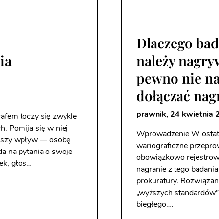
Dlaczego bad
ia
należy nagry
pewno nie na
dołączać nag
prawnik,
24 kwietnia 
rafem toczy się zwykle
h. Pomija się w niej
Wprowadzenie W ostatni
iększy wpływ — osobę
wariograficzne przepr
a na pytania o swoje
obowiązkowo rejestrowa
nek, głos…
nagranie z tego badania
prokuratury. Rozwiązani
„wyższych standardów”, 
biegłego….