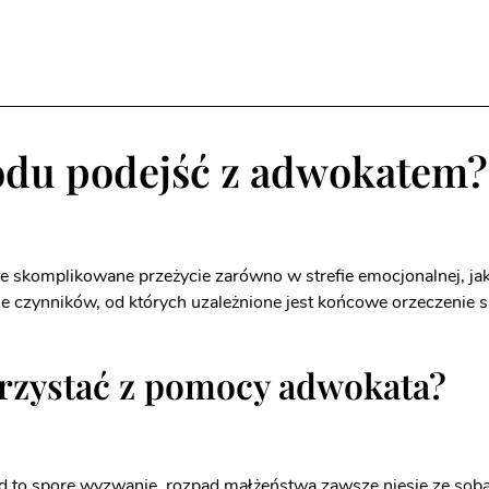
odu podejść z adwokatem?
e skomplikowane przeżycie zarówno w strefie emocjonalnej, ja
e czynników, od których uzależnione jest końcowe orzeczenie 
rzystać z pomocy adwokata?
d to spore wyzwanie, rozpad małżeństwa zawsze niesie ze sob