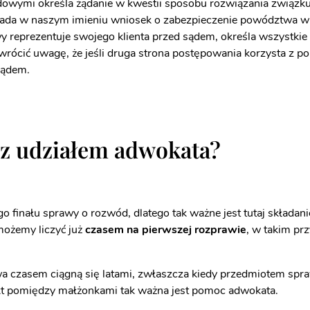
owymi określa żądanie w kwestii sposobu rozwiązania związku
łada w naszym imieniu wniosek o zabezpieczenie powództwa w 
reprezentuje swojego klienta przed sądem, określa wszystkie
ócić uwagę, że jeśli druga strona postępowania korzysta z p
sądem.
 z udziałem adwokata?
go finału sprawy o rozwód, dlatego tak ważne jest tutaj skła
ożemy liczyć już
czasem na pierwszej rozprawie
, w takim pr
czasem ciągną się latami, zwłaszcza kiedy przedmiotem spraw
flikt pomiędzy małżonkami tak ważna jest pomoc adwokata.