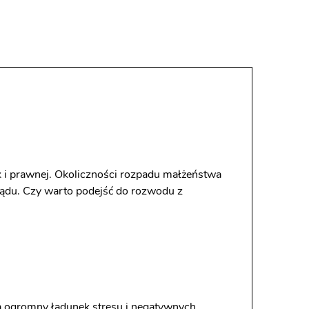
k i prawnej. Okoliczności rozpadu małżeństwa
sądu. Czy warto podejść do rozwodu z
ą ogromny ładunek stresu i negatywnych