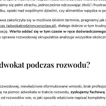
my się pełni strachu, jednocześnie odczuwając złość i frustrac
ku, opieki nad wspólnymi dziećmi, czy alimentów wpędza w po
a zakończyła się w możliwie bliskim terminie, pragniemy jak n
ces (adwokatrodzinny.wroclaw.pl)
, dlatego dobrze w tym trudn
uację.
Warto oddać się w tym czasie w ręce doświadczonego
sprawie rozwodowej skrupulatnie analizuje wszystkie okoliczn
dwokat podczas rozwodu?
ozwodowej, niewłaściwie sformułowane wnioski, brak profesjo
się na pomoc adwokata w trakcie rozwodu,
zyskujemy fachową 
t od rozwodów wie, w jaki sposób właściwie napisać kompletn